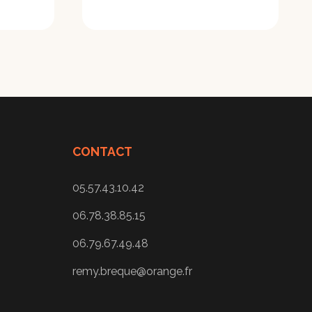
CONTACT
05.57.43.10.42
06.78.38.85.15
06.79.67.49.48
remy.breque@orange.fr